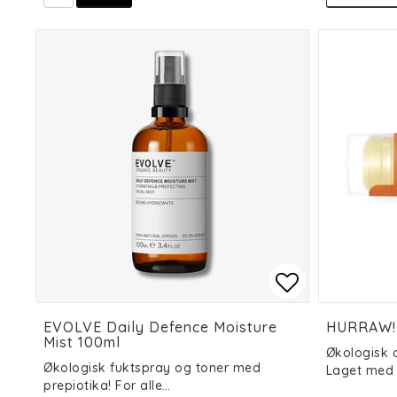
Add to list
Add to list
EVOLVE Daily Defence Moisture
HURRAW! 
Mist 100ml
Økologisk
Økologisk fuktspray og toner med
Laget med 
prepiotika! For alle…