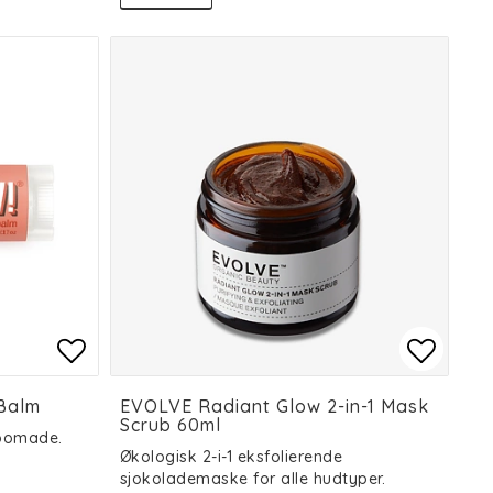
es
es
Add to list of favorites
Add to list of favorites
Add to
Add to
 Balm
EVOLVE Radiant Glow 2-in-1 Mask
Scrub 60ml
pomade.
Økologisk 2-i-1 eksfolierende
sjokolademaske for alle hudtyper.