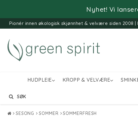
Nyhet! Vi lanse
Pionér innen økologisk skjønnhet & velvære siden 2008 | 
HUDPLEIE
KROPP & VELVÆRE
SMINK
SØK
SESONG
SOMMER
SOMMERFRESH