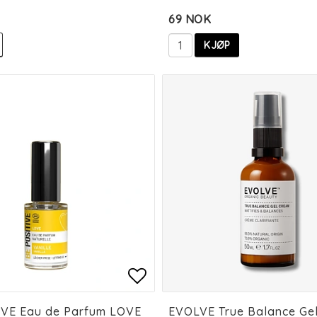
69 NOK
KJØP
 of favorites
 of favorites
Add to list of favorit
Add to list of favorit
IVE Eau de Parfum LOVE
EVOLVE True Balance Ge