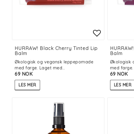
Add to list
Add to list
HURRAW! Black Cherry Tinted Lip
HURRAW! 
Balm
Balm
Økologisk og vegansk leppepomade
Økologisk
med farge. Laget med…
med farge.
69 NOK
69 NOK
LES MER
LES MER