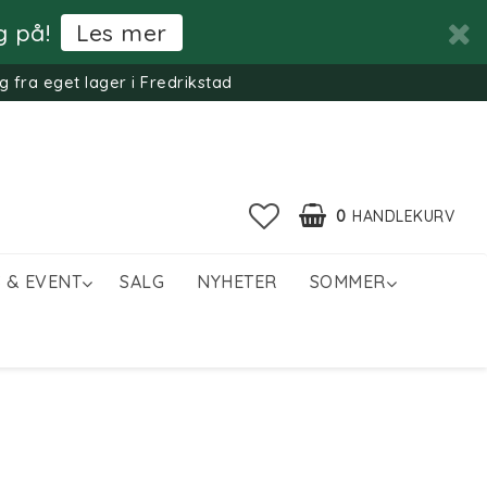
g på!
Les mer
g fra eget lager i Fredrikstad
0
HANDLEKURV
 & EVENT
SALG
NYHETER
SOMMER