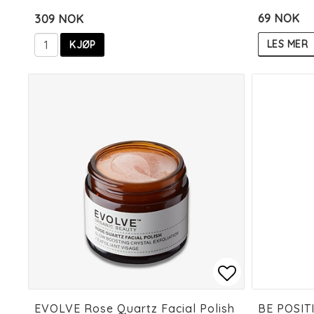
69 NOK
309 NOK
LES MER
KJØP
Add to list
Add to list
EVOLVE Rose Quartz Facial Polish
BE POSIT