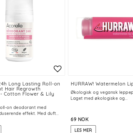
 of favorites
 of favorites
Add to list of favorit
Add to list of favorit
24h Long Lasting Roll-on
HURRAW! Watermelon Li
t Hair Regrowth
Økologisk og vegansk leppe
 - Cotton Flower & Lily
Laget med økologiske og…
roll-on deodorant med
duserende effekt. Med duft…
69 NOK
LES MER