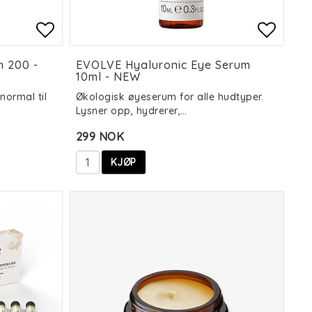
es
es
Add to list of favorites
Add to list of favorites
Add to
Add to
m 200 -
EVOLVE Hyaluronic Eye Serum
10ml - NEW
normal til
Økologisk øyeserum for alle hudtyper.
Lysner opp, hydrerer,…
299 NOK
KJØP