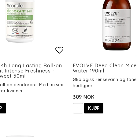
 of favorites
 of favorites
Add to list of favorit
Add to list of favorit
24h Long Lasting Roll-on
EVOLVE Deep Clean Micel
 Intense Freshness -
Water 190ml
weet 50ml
Økologisk rensevann og toner
roll-on deodorant. Med unisex
hudtyper. …
 For kvinner…
309 NOK
P
KJØP