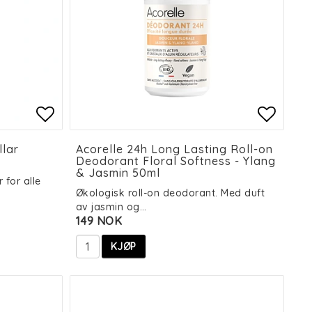
es
es
Add to list of favorites
Add to list of favorites
Add to
Add to
lar
Acorelle 24h Long Lasting Roll-on
Deodorant Floral Softness - Ylang
& Jasmin 50ml
 for alle
Økologisk roll-on deodorant. Med duft
av jasmin og…
149 NOK
KJØP