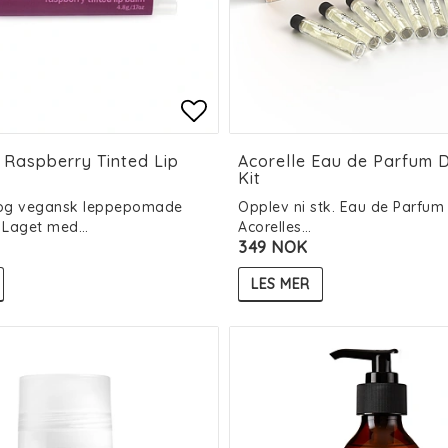
 of favorites
 of favorites
Add to list of favorit
Add to list of favorit
Raspberry Tinted Lip
Acorelle Eau de Parfum 
Kit
 og vegansk leppepomade
Opplev ni stk. Eau de Parfum 
 Laget med…
Acorelles…
349 NOK
LES MER