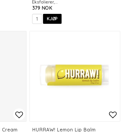
Eksfolierer,…
379 NOK
KJØP
es
es
Add to list of favorites
Add to list of favorites
Add to
Add to
l Cream
HURRAW! Lemon Lip Balm