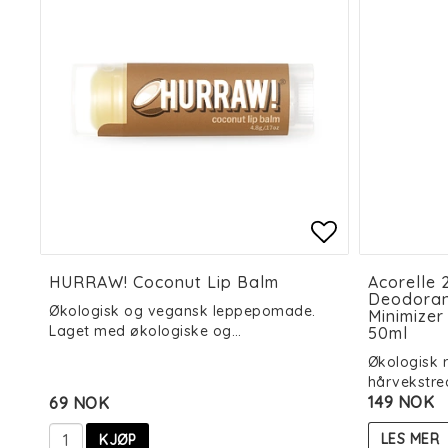
Add to list
Add to list
HURRAW! Coconut Lip Balm
Acorelle 
Deodoran
Økologisk og vegansk leppepomade.
Minimizer
Laget med økologiske og…
50ml
Økologisk 
hårvekstre
149 NOK
69 NOK
LES MER
KJØP