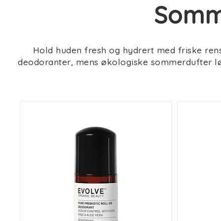
Somme
Hold huden fresh og hydrert med friske rense
deodoranter, mens økologiske sommerdufter lø