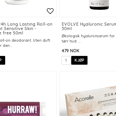
 of favorites
 of favorites
Add to list of favorit
Add to list of favorit
24h Long Lasting Roll-on
EVOLVE Hyaluronic Seru
 Sensitive Skin -
30ml
e free 50ml
Økologisk hyaluronserum for 
oll-on deodorant. Uten duft.
tørr hud. …
or den…
479 NOK
P
KJØP