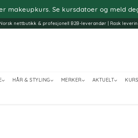
rer makeupkurs. Se kursdatoer og meld de
Norsk nettbutikk & profesjonell B2B-leverandør | Rask leverin
E
HÅR & STYLING
MERKER
AKTUELT
KURS