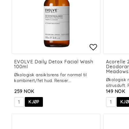
Add to list
Add to list
EVOLVE Daily Detox Facial Wash
Acorelle 
100ml
Deodorant
Meadows
Økologisk ansiktsrens for normal til
Økologisk 
kombinert/fet hud. Renser…
sitrusduft.
259 NOK
149 NOK
KJØP
KJØ