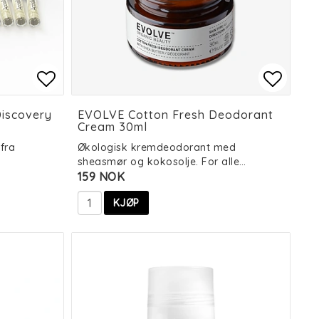
es
es
Add to list of favorites
Add to list of favorites
Add to
Add to
Discovery
EVOLVE Cotton Fresh Deodorant
Cream 30ml
fra
Økologisk kremdeodorant med
sheasmør og kokosolje. For alle…
159 NOK
KJØP