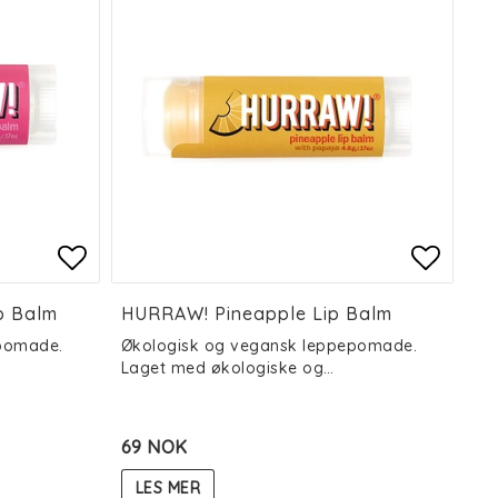
es
es
Add to list of favorites
Add to list of favorites
Add to
Add to
p Balm
HURRAW! Pineapple Lip Balm
pomade.
Økologisk og vegansk leppepomade.
Laget med økologiske og…
69 NOK
LES MER