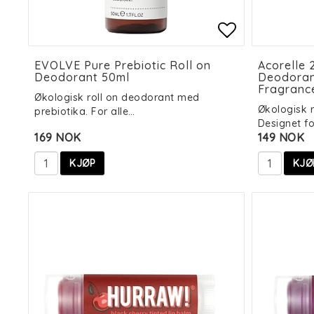
Add to list
Add to list
EVOLVE Pure Prebiotic Roll on
Acorelle 
Deodorant 50ml
Deodorant
Fragranc
Økologisk roll on deodorant med
Økologisk r
prebiotika. For alle…
Designet f
169 NOK
149 NOK
KJØP
KJØ