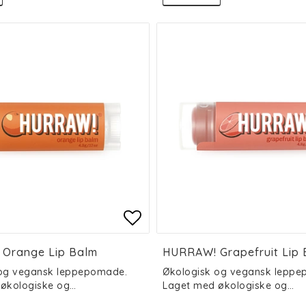
 of favorites
 of favorites
Add to list of favorit
Add to list of favorit
Orange Lip Balm
HURRAW! Grapefruit Lip
 og vegansk leppepomade.
Økologisk og vegansk leppe
økologiske og…
Laget med økologiske og…