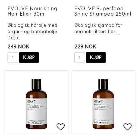
Add to list of favorit
Add to list of favorit
Add 
EVOLVE Nourishing
EVOLVE Superfood
Hair Elixir 30ml
Shine Shampoo 250ml
Økologisk hårolje med
Økologisk sjampo for
argan- og baobabolje.
normalt til tørt hår. …
Dette…
249 NOK
229 NOK
KJØP
KJØP
Add to list of favorit
Add to list of favorit
Add 