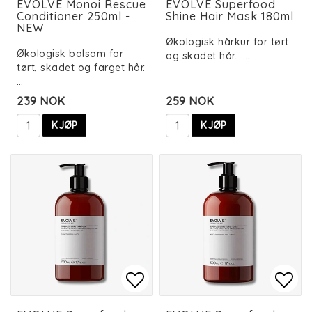
EVOLVE Monoi Rescue
EVOLVE Superfood
Conditioner 250ml -
Shine Hair Mask 180ml
NEW
Økologisk hårkur for tørt
Økologisk balsam for
og skadet hår. …
tørt, skadet og farget hår.
…
239 NOK
259 NOK
KJØP
KJØP
Add to list of favorit
Add 
Add 