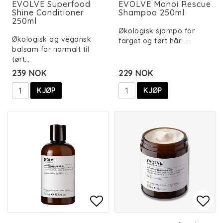
EVOLVE Superfood
EVOLVE Monoi Rescue
Shine Conditioner
Shampoo 250ml
250ml
Økologisk sjampo for
Økologisk og vegansk
farget og tørt hår. …
balsam for normalt til
tørt…
239 NOK
229 NOK
KJØP
KJØP
Add to list of favorit
Add to list of favorit
Add 
Add 