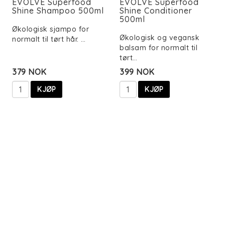
EVOLVE Superfood
EVOLVE Superfood
Shine Shampoo 500ml
Shine Conditioner
500ml
Økologisk sjampo for
Økologisk og vegansk
normalt til tørt hår. …
balsam for normalt til
tørt…
379 NOK
399 NOK
KJØP
KJØP