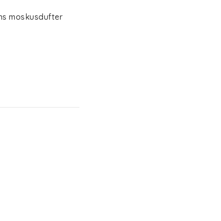
ns moskusdufter 
e hjemmet ditt. Et 