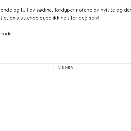
tende og full av sødme, fordyper notene av hvit te og de
t e
t omsluttende øyeblikk helt for deg selv!
gende
sommerfiken, sedertre.
VIS MER
 sommerfiken
 sedertre
lsk musk, vanilje
 Å GI SLIPP
 sammen i et teppe og la de avslappende duftene av te fyll