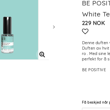
BE POSI
White Te
229 NOK
Add to li
Denne duften v
Duften av hvit
ro . Med sine 
perfekt for å 
BE POSITIVE
Få beskjed når 