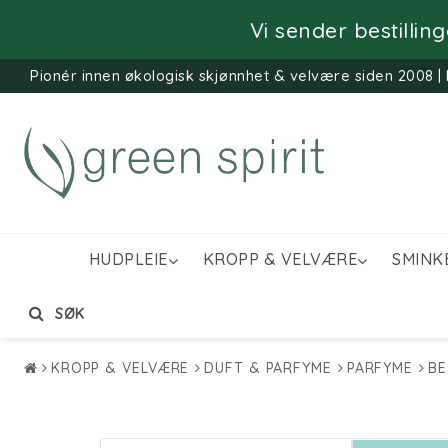
Vi sender bestillin
Pionér innen økologisk skjønnhet & velvære siden 2008 | 
HUDPLEIE
KROPP & VELVÆRE
SMINK
SØK
KROPP & VELVÆRE
DUFT & PARFYME
PARFYME
BE