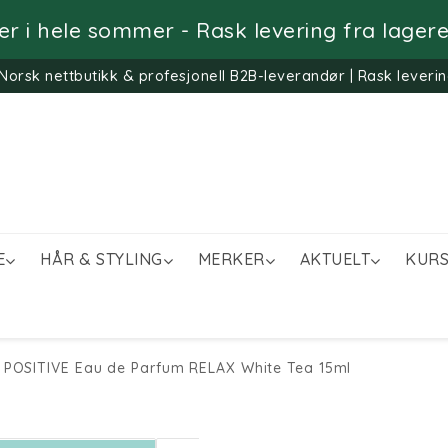
ger i hele sommer - Rask levering fra lageret
Norsk nettbutikk & profesjonell B2B-leverandør | Rask leverin
E
HÅR & STYLING
MERKER
AKTUELT
KURS
 POSITIVE Eau de Parfum RELAX White Tea 15ml