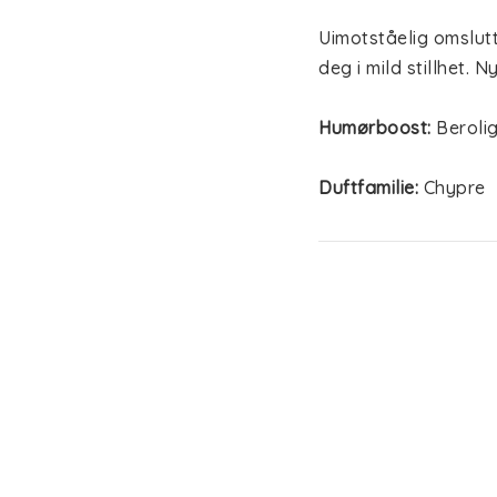
Uimotståelig omslut
deg i mild stillhet.
 Ny
Humørboost:
 Beroli
Duftfamilie:
Chypre
Duftnoter: 
Hvit te, 
Duftpyramide:
Toppnoter: Hvit te,
Hjertenoter: Fiolett,
Basenoter: Vegetabi
HEMMELIGHETEN VED
Forbli rolig og kryp