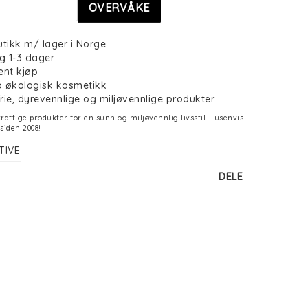
OVERVÅKE
utikk m/ lager i Norge
g 1-3 dager
ent kjøp
på økologisk kosmetikk
frie, dyrevennlige og miljøvennlige produkter
aftige produkter for en sunn og miljøvennlig livsstil. Tusenvis
siden 2008!
TIVE
DELE