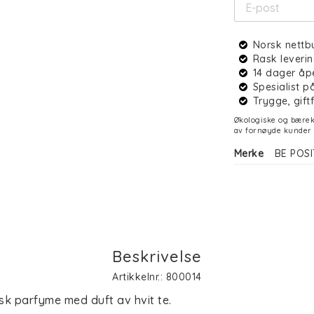
Norsk nettb
Rask leverin
14 dager åp
Spesialist 
Trygge, gift
Økologiske og bærekr
av fornøyde kunder 
Merke
BE POSI
Beskrivelse
Artikkelnr.: 800014
k parfyme med duft av hvit te.