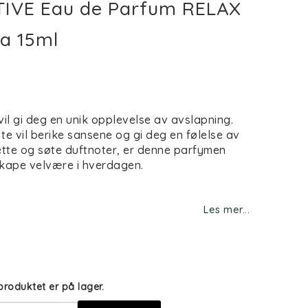
TIVE Eau de Parfum RELAX
a 15ml
st of favorites
il gi deg en unik opplevelse av avslapning.
 te vil berike sansene og gi deg en følelse av
lette og søte duftnoter, er denne parfymen
skape velvære i hverdagen.
Les mer...
produktet er på lager.