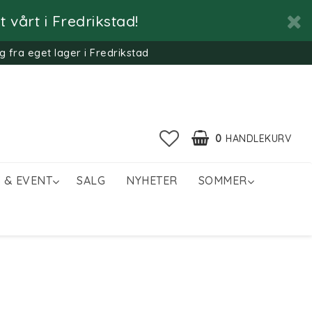
 vårt i Fredrikstad!
g fra eget lager i Fredrikstad
0
HANDLEKURV
 & EVENT
SALG
NYHETER
SOMMER