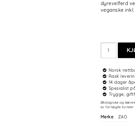
dyrevelferd ve
veganske inkl
KJ
Norsk nettb
Rask leverin
14 dager åp
Spesialist 
Trygge, gift
Økologiske og bærekr
av fornøyde kunder 
Merke
ZAO