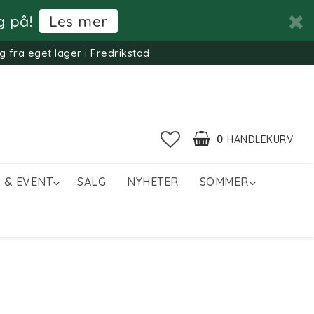
g på!
Les mer
g fra eget lager i Fredrikstad
0
HANDLEKURV
 & EVENT
SALG
NYHETER
SOMMER