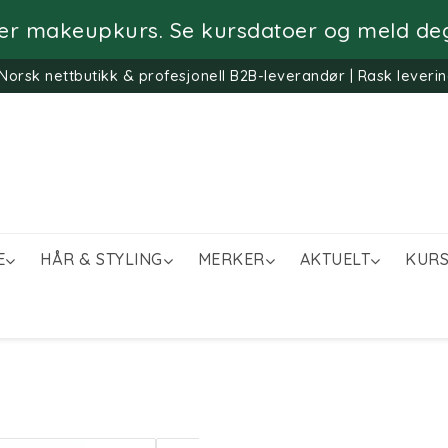
rer makeupkurs. Se kursdatoer og meld de
Norsk nettbutikk & profesjonell B2B-leverandør | Rask leverin
E
HÅR & STYLING
MERKER
AKTUELT
KURS