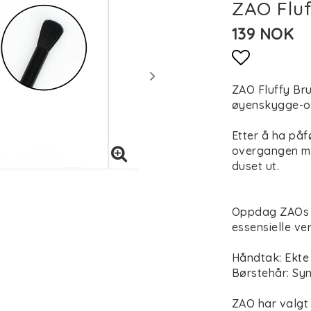
ZAO Fluf
139 NOK
Add to li
ZAO Fluffy Bru
øyenskygge-o
Etter å ha på
overgangen me
duset ut.
Oppdag ZAOs u
essensielle ve
Håndtak: Ekt
Børstehår: Syn
ZAO har valgt 