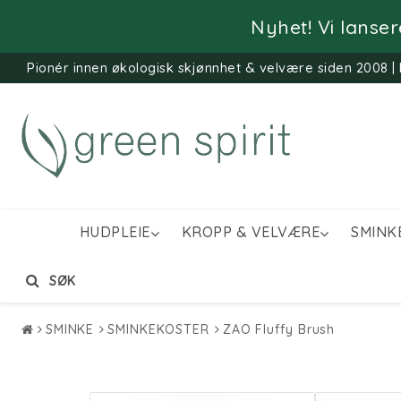
Nyhet! Vi lanse
Pionér innen økologisk skjønnhet & velvære siden 2008 | 
HUDPLEIE
KROPP & VELVÆRE
SMINK
SØK
SMINKE
SMINKEKOSTER
ZAO Fluffy Brush