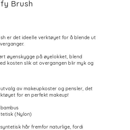
fy Brush
st of favorites
sh er det ideelle verktøyet for å blende ut
verganger.
ført øyenskygge på øyelokket, blend
d kosten slik at overgangen blir myk og
tvalg av makeupkoster og pensler, det
rktøyet for en perfekt makeup!
e bambus
tetisk (Nylon)
syntetisk hår fremfor naturlige, fordi