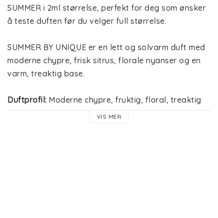
SUMMER i 2ml størrelse, perfekt for deg som ønsker 
å teste duften før du velger full størrelse.
SUMMER BY UNIQUE er en lett og solvarm duft med 
moderne chypre, frisk sitrus, florale nyanser og en 
varm, treaktig base.
Duftprofil:
 Moderne chypre, fruktig, floral, treaktig
Toppnoter:
 Bergamott, sitron
VIS MER
Hjertenoter:
 Rose, fiol, cistus
Bunnoter:
 Sedertre, patchouli, vanilje, sandeltre
En liten og praktisk vareprøve for deg som vil finne 
din UNIQUE BEAUTY-favoritt før du kjøper full 
størrelse.